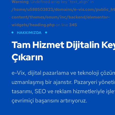
Warning
: Undefined array key "text_align" in
/home/u588503833/domains/e-vix.com/public_h
content/themes/onum/inc/backend/elementor-
widgets/heading.php
on line
345
HAKKIMIZDA
Tam Hizmet Dijitalin Ke
Çıkarın
e-Vix, dijital pazarlama ve teknoloji çözü
uzmanlaşmış bir ajanstır. Pazaryeri yönet
tasarımı, SEO ve reklam hizmetleriyle işl
çevrimiçi başarısını artırıyoruz.