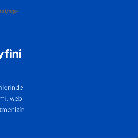
tml/wp-
yfini
mlerinde
imi, web
etmenizin