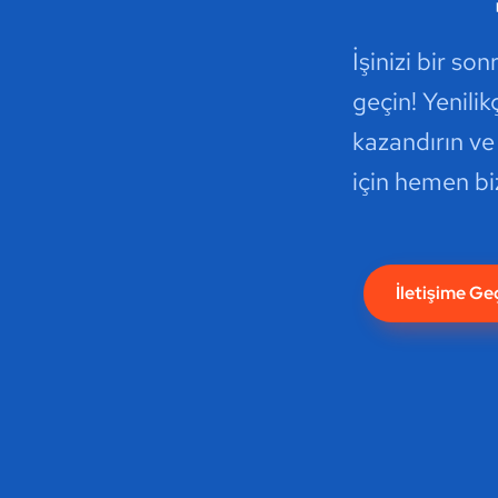
İşinizi bir so
geçin! Yenili
kazandırın ve
için hemen bi
İletişime Ge