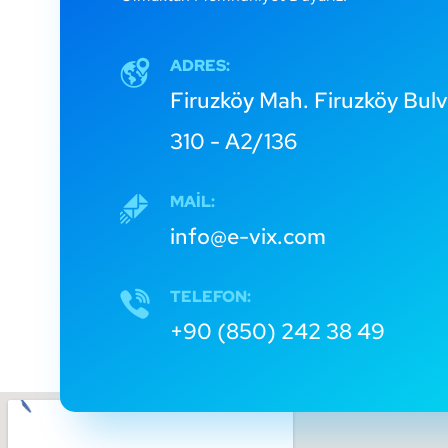
ADRES:
Firuzköy Mah. Firuzköy Bulv
310 - A2/136
MAIL:
info@e-vix.com
TELEFON:
+90 (850) 242 38 49