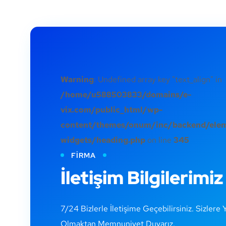
Warning
: Undefined array key "text_align" in
/home/u588503833/domains/e-
vix.com/public_html/wp-
content/themes/onum/inc/backend/ele
widgets/heading.php
on line
345
FIRMA
İletişim Bilgilerimiz
7/24 Bizlerle İletişime Geçebilirsiniz. Sizlere
Olmaktan Memnuniyet Duyarız.