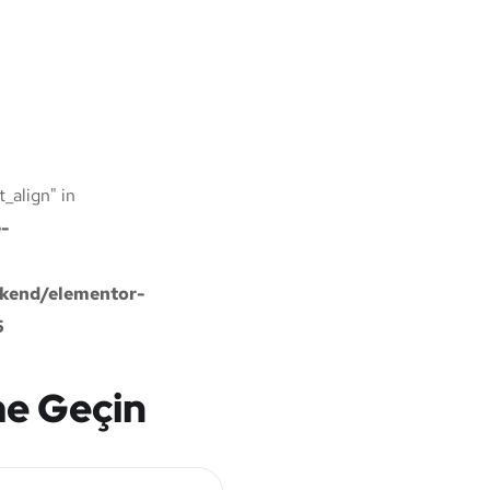
t_align" in
-
kend/elementor-
5
ime Geçin