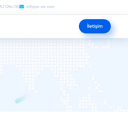
A2 Ofis:136
info@e-vix.com
İletişim