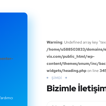
Warning
: Undefined array key "tex
/home/u588503833/domains/e
vix.com/public_html/wp-
mentor-
content/themes/onum/inc/bac
widgets/heading.php
on line
34
ŞIMDI
Bizimle İletiş
 Yardımcı